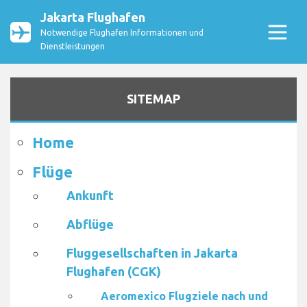
Jakarta Flughafen
Notwendige Flughafen Informationen und
Dienstleistungen
SITEMAP
Home
Flüge
Ankunft
Abflüge
Fluggesellschaften in Jakarta
Flughafen (CGK)
Aeromexico Flugziele nach und