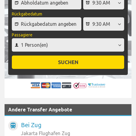
Rückgabedatum
Passagiere
SUCHEN
Andere Transfer Angebote
Bei Zug
train
Jakarta Flughafen Zug