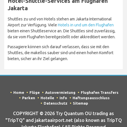
Hotel-Shuttle-Services am Flughafen
Jakarta
Shuttles zu und von Hotels stehen am Jakarta International
Airport zur Verfügung. Viele
Hotels in und um den Flughafen
bieten einen Shuttleservice an. Die Shuttles sind zuverlässig,
da sie vom Flughafen bereitgestellt oder akkreditiert werden.
Passagiere können sich darauf verlassen, dass sie mit den
Shuttles, die makellos sauber sind und einen hohen Komfort
bieten, sicher an ihr Ziel gelangen.
Home
Flüge
Autovermietung
Flughafen Transfers
Parken
Hotelle
Info
Haftungsausschluss
Datenschutz
Sitemap
COPYRIGHT © 2026 Try Quantum OU trading as
"TripTQ" and jakartaairport.net (also known as TripTQ
Jakarta Flughafen) / All Rights Reserved.