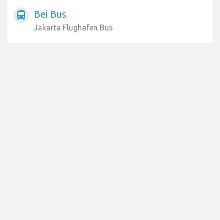
Bei Bus
directions_bus
Jakarta Flughafen Bus