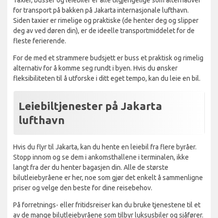
for transport på bakken på Jakarta internasjonale lufthavn.
Siden taxier er rimelige og praktiske (de henter deg og slipper
deg av ved døren din), er de ideelle transportmiddelet for de
fleste ferierende.
For de med et strammere budsjett er buss et praktisk og rimelig
alternativ for å komme seg rundt i byen. Hvis du ønsker
fleksibiliteten til å utforske i ditt eget tempo, kan du leie en bil.
Leiebiltjenester på Jakarta
lufthavn
Hvis du flyr til Jakarta, kan du hente en leiebil fra flere byråer.
Stopp innom og se dem i ankomsthallene i terminalen, ikke
langt fra der du henter bagasjen din. Alle de største
bilutleiebyråene er her, noe som gjør det enkelt å sammenligne
priser og velge den beste for dine reisebehov.
På forretnings- eller fritidsreiser kan du bruke tjenestene til et
av de mange bilutleiebyråene som tilbyr luksusbiler og sjåfører.