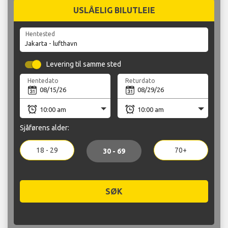
USLÅELIG BILUTLEIE
Hentested
Levering til samme sted
Hentedato
Returdato
Sjåførens alder:
18 - 29
70+
30 - 69
SØK