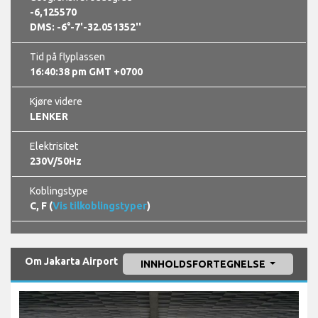
-6,125570
DMS: -6°-7'-32.051352''
Tid på flyplassen
16:40:40 pm GMT +0700
Kjøre videre
LENKER
Elektrisitet
230V/50Hz
Koblingstype
C, F (
Vis tilkoblingstyper
)
Om Jakarta Airport
INNHOLDSFORTEGNELSE