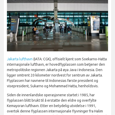
Jakarta lufthavn
(IATA: CGK), offisielt kjent som Soekarno-Hatta
internasjonale lufthavn, er hovedflyplassen som betjener den
metropolitiske regionen Jakarta på øya Java i Indonesia. Den
ligger omtrent 20 kilometer nordvest for sentrum av Jakarta.
Flyplassen har navnene til Indonesias første president og
visepresident, Sukarno og Mohammad Hatta, henholdsvis.
Siden de innenlandske operasjonene startet i 1985, har
flyplassen blitt brukt til å erstatte den eldre og overfylte
Kemayoran lufthavn. Etter en betydelig utvidelse i 1991,
overtok denne flyplassen internasjonale flyvninger fra Halim