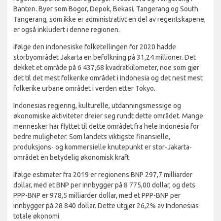
Banten. Byer som Bogor, Depok, Bekasi, Tangerang og South
Tangerang, som ikke er administrativt en del av regentskapene,
er også inkludert i denne regionen.
Ifølge den indonesiske folketellingen for 2020 hadde
storbyområdet Jakarta en befolkning på 31,24 millioner. Det
dekket et område på 6 437,68 kvadratkilometer, noe som gjør
det til det mest folkerike området i Indonesia og det nest mest
folkerike urbane området i verden etter Tokyo.
Indonesias regjering, kulturelle, utdanningsmessige og
økonomiske aktiviteter dreier seg rundt dette området. Mange
mennesker har flyttet til dette området fra hele Indonesia for
bedre muligheter. Som landets viktigste finansielle,
produksjons- og kommersielle knutepunkt er stor-Jakarta-
området en betydelig økonomisk kraft.
Ifølge estimater fra 2019 er regionens BNP 297,7 milliarder
dollar, med et BNP per innbygger på 8 775,00 dollar, og dets
PPP-BNP er 978,5 milliarder dollar, med et PPP-BNP per
innbygger på 28 840 dollar. Dette utgjør 26,2% av Indonesias
totale økonomi.