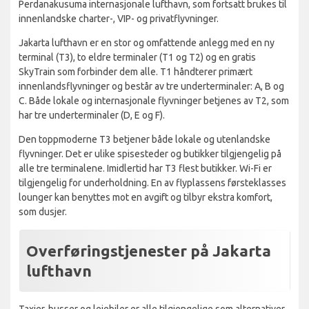
Perdanakusuma internasjonale lufthavn, som fortsatt brukes til
innenlandske charter-, VIP- og privatflyvninger.
Jakarta lufthavn er en stor og omfattende anlegg med en ny
terminal (T3), to eldre terminaler (T1 og T2) og en gratis
SkyTrain som forbinder dem alle. T1 håndterer primært
innenlandsflyvninger og består av tre underterminaler: A, B og
C. Både lokale og internasjonale flyvninger betjenes av T2, som
har tre underterminaler (D, E og F).
Den toppmoderne T3 betjener både lokale og utenlandske
flyvninger. Det er ulike spisesteder og butikker tilgjengelig på
alle tre terminalene. Imidlertid har T3 flest butikker. Wi-Fi er
tilgjengelig for underholdning. En av flyplassens førsteklasses
lounger kan benyttes mot en avgift og tilbyr ekstra komfort,
som dusjer.
Overføringstjenester på Jakarta
lufthavn
Taxier, busser og leiebiler er alle tilgjengelige som alternativer