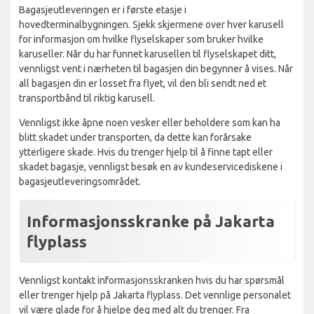
Bagasjeutleveringen er i første etasje i
hovedterminalbygningen. Sjekk skjermene over hver karusell
for informasjon om hvilke flyselskaper som bruker hvilke
karuseller. Når du har funnet karusellen til flyselskapet ditt,
vennligst vent i nærheten til bagasjen din begynner å vises. Når
all bagasjen din er losset fra flyet, vil den bli sendt ned et
transportbånd til riktig karusell.
Vennligst ikke åpne noen vesker eller beholdere som kan ha
blitt skadet under transporten, da dette kan forårsake
ytterligere skade. Hvis du trenger hjelp til å finne tapt eller
skadet bagasje, vennligst besøk en av kundeservicediskene i
bagasjeutleveringsområdet.
Informasjonsskranke på Jakarta
flyplass
Vennligst kontakt informasjonsskranken hvis du har spørsmål
eller trenger hjelp på Jakarta flyplass. Det vennlige personalet
vil være glade for å hjelpe deg med alt du trenger. Fra