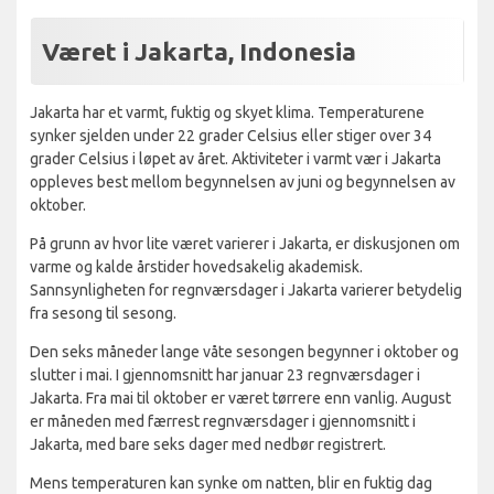
Været i Jakarta, Indonesia
Jakarta har et varmt, fuktig og skyet klima. Temperaturene
synker sjelden under 22 grader Celsius eller stiger over 34
grader Celsius i løpet av året. Aktiviteter i varmt vær i Jakarta
oppleves best mellom begynnelsen av juni og begynnelsen av
oktober.
På grunn av hvor lite været varierer i Jakarta, er diskusjonen om
varme og kalde årstider hovedsakelig akademisk.
Sannsynligheten for regnværsdager i Jakarta varierer betydelig
fra sesong til sesong.
Den seks måneder lange våte sesongen begynner i oktober og
slutter i mai. I gjennomsnitt har januar 23 regnværsdager i
Jakarta. Fra mai til oktober er været tørrere enn vanlig. August
er måneden med færrest regnværsdager i gjennomsnitt i
Jakarta, med bare seks dager med nedbør registrert.
Mens temperaturen kan synke om natten, blir en fuktig dag