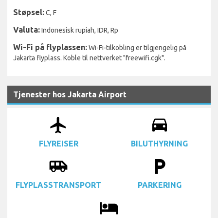
Støpsel:
C, F
Valuta:
Indonesisk rupiah, IDR, Rp
Wi-Fi på flyplassen:
Wi-Fi-tilkobling er tilgjengelig på
Jakarta flyplass. Koble til nettverket "freewifi.cgk".
Tjenester hos Jakarta Airport
airplanemode_active
drive_eta
FLYREISER
BILUTHYRNING
airport_shuttle
local_parking
FLYPLASSTRANSPORT
PARKERING
local_hotel