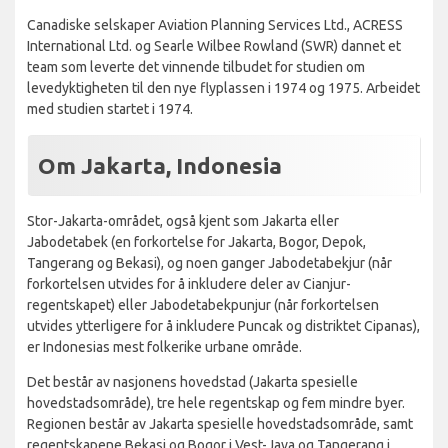
Canadiske selskaper Aviation Planning Services Ltd., ACRESS
International Ltd. og Searle Wilbee Rowland (SWR) dannet et
team som leverte det vinnende tilbudet for studien om
levedyktigheten til den nye flyplassen i 1974 og 1975. Arbeidet
med studien startet i 1974.
Om Jakarta, Indonesia
Stor-Jakarta-området, også kjent som Jakarta eller
Jabodetabek (en forkortelse for Jakarta, Bogor, Depok,
Tangerang og Bekasi), og noen ganger Jabodetabekjur (når
forkortelsen utvides for å inkludere deler av Cianjur-
regentskapet) eller Jabodetabekpunjur (når forkortelsen
utvides ytterligere for å inkludere Puncak og distriktet Cipanas),
er Indonesias mest folkerike urbane område.
Det består av nasjonens hovedstad (Jakarta spesielle
hovedstadsområde), tre hele regentskap og fem mindre byer.
Regionen består av Jakarta spesielle hovedstadsområde, samt
regentskapene Bekasi og Bogor i Vest-Java og Tangerang i