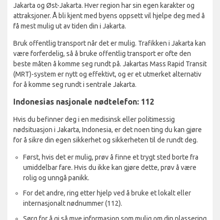
Jakarta og Øst-Jakarta. Hver region har sin egen karakter og
attraksjoner. Å bli kjent med byens oppsett vil hjelpe deg med å
få mest mulig ut av tiden din i Jakarta.
Bruk offentlig transport når det er mulig. Trafikken i Jakarta kan
være forferdelig, så å bruke offentlig transport er ofte den
beste måten å komme seg rundt på. Jakartas Mass Rapid Transit
(MRT)-system er nytt og effektivt, og er et utmerket alternativ
for å komme seg rundt i sentrale Jakarta.
Indonesias nasjonale nødtelefon: 112
Hvis du befinner deg i en medisinsk eller politimessig
nødsituasjon i Jakarta, Indonesia, er det noen ting du kan gjøre
for å sikre din egen sikkerhet og sikkerheten til de rundt deg.
Først, hvis det er mulig, prøv å finne et trygt sted borte fra
umiddelbar fare. Hvis du ikke kan gjøre dette, prøv å være
rolig og unngå panikk.
For det andre, ring etter hjelp ved å bruke et lokalt eller
internasjonalt nødnummer (112).
Sørg for å gi så mye informasjon som mulig om din plassering