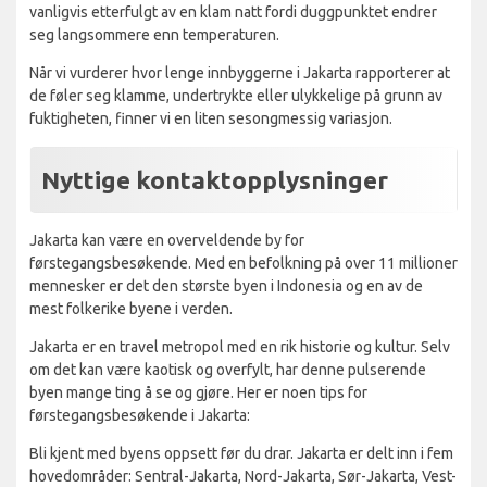
vanligvis etterfulgt av en klam natt fordi duggpunktet endrer
seg langsommere enn temperaturen.
Når vi vurderer hvor lenge innbyggerne i Jakarta rapporterer at
de føler seg klamme, undertrykte eller ulykkelige på grunn av
fuktigheten, finner vi en liten sesongmessig variasjon.
Nyttige kontaktopplysninger
Jakarta kan være en overveldende by for
førstegangsbesøkende. Med en befolkning på over 11 millioner
mennesker er det den største byen i Indonesia og en av de
mest folkerike byene i verden.
Jakarta er en travel metropol med en rik historie og kultur. Selv
om det kan være kaotisk og overfylt, har denne pulserende
byen mange ting å se og gjøre. Her er noen tips for
førstegangsbesøkende i Jakarta:
Bli kjent med byens oppsett før du drar. Jakarta er delt inn i fem
hovedområder: Sentral-Jakarta, Nord-Jakarta, Sør-Jakarta, Vest-