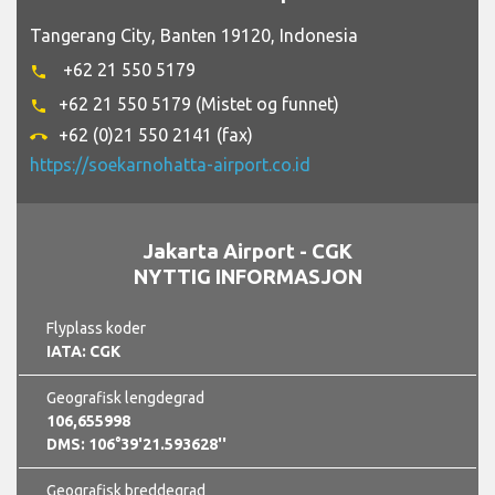
Tangerang City, Banten 19120, Indonesia
+62 21 550 5179
phone
+62 21 550 5179 (Mistet og funnet)
phone
+62 (0)21 550 2141 (fax)
call_end
https://soekarnohatta-airport.co.id
Jakarta Airport - CGK
NYTTIG INFORMASJON
Flyplass koder
IATA: CGK
Geografisk lengdegrad
106,655998
DMS: 106°39'21.593628''
Geografisk breddegrad