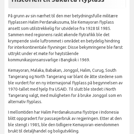
På grunn av sin nærhet til den mer betydningsfulle militære
flyplassen Halim Perdanakusuma, ble Kemayoran flyplass
ansett som utilstrekkelig for utvidelse fra 1928 til 1985.
Sammen med regionens raskt økende flytrafikk ble det
krympende sivile luftrommet i området en betydelig hindring
for interkontinentale flyvninger. Disse bekymringene ble først
uttrykt under et møte for høytstående
kommunikasjonsansvarlige i Bangkok i 1969.
Kemayoran, Malaka, Babakan, Jonggol, Halim, Curug, South
Tangerang og North Tangerang var blant de åtte stedene som
ble vurdert for en ny internasjonal flyplass på begynnelsen av
1970-tallet med hjelp fra USAID. Til slutt ble stedet i North
Tangerang valgt, med muligheten for å bruke Jonggol som en
alternativ flyplass.
I mellomtiden har Halim Perdanakusuma flystripe i Indonesia
blitt oppgradert for passasjerbruk av regjeringen. Etter at den
ble stengt i 1985, ble den tidligere Kemayoran-eiendommen
brukt til detaljhandel og boligutvikling.